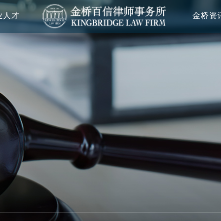
业人才
金桥资