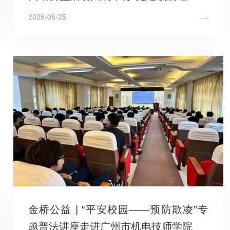
程，公益同心共续长征。
2026-06-25
金桥公益 | “平安校园——预防欺凌”专
题普法讲座走进广州市机电技师学院