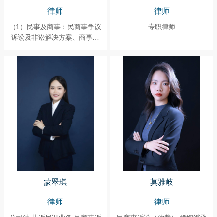
律师
律师
（1）民事及商事：民商事争议
专职律师
诉讼及非讼解决方案、商事合
同草拟及咨询等；（2）公司：
公司设立、并购、股权及业务
买卖、法律尽职调查、股东协
议、公司合规等法律事务；
（3）劳动：劳动法律争议；
（4）行政争议纠纷解决等。
蒙翠琪
莫雅岐
律师
律师