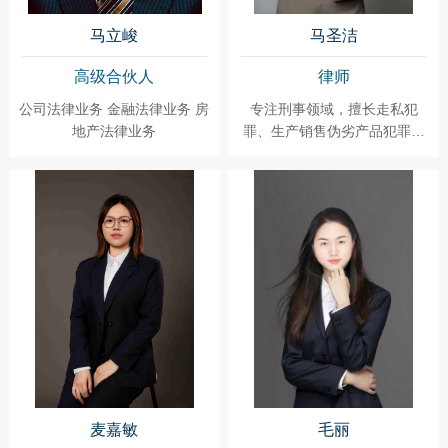
马立峻
马圣洁
高级合伙人
律师
公司法律业务 金融法律业务 房
专注刑事领域，擅长走私犯
地产法律业务
罪、生产销售伪劣产品犯罪、
非法经营犯罪、走私运输贩卖
毒品犯罪、抢劫盗窃等财产类
犯罪、寻衅滋事犯罪、强迫交
易犯罪、开设赌场犯罪等案件
刑事辩护
麦嘉敏
毛丽