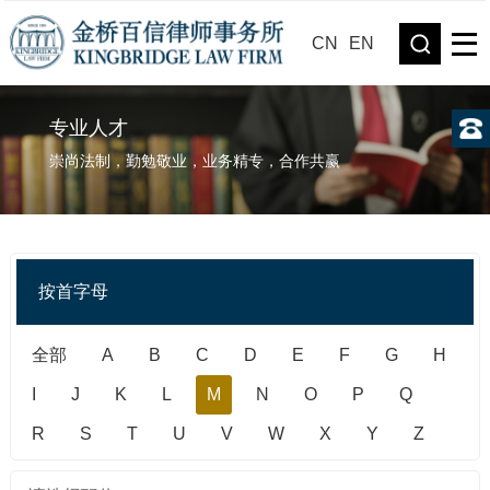
CN
EN
专业人才
崇尚法制，勤勉敬业，业务精专，合作共赢
按首字母
全部
A
B
C
D
E
F
G
H
I
J
K
L
M
N
O
P
Q
R
S
T
U
V
W
X
Y
Z