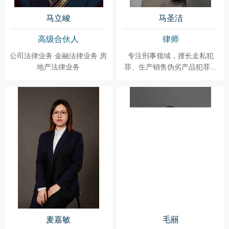
马立峻
马圣洁
高级合伙人
律师
公司法律业务 金融法律业务 房
专注刑事领域，擅长走私犯
地产法律业务
罪、生产销售伪劣产品犯罪、
非法经营犯罪、走私运输贩卖
毒品犯罪、抢劫盗窃等财产类
犯罪、寻衅滋事犯罪、强迫交
易犯罪、开设赌场犯罪等案件
刑事辩护
麦嘉敏
毛丽