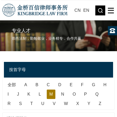
CN
EN
专业人才
崇尚法制，勤勉敬业，业务精专，合作共赢
按首字母
全部
A
B
C
D
E
F
G
H
I
J
K
L
M
N
O
P
Q
R
S
T
U
V
W
X
Y
Z