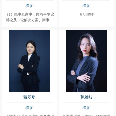
律师
律师
（1）民事及商事：民商事争议
专职律师
诉讼及非讼解决方案、商事合
同草拟及咨询等；（2）公司：
公司设立、并购、股权及业务
买卖、法律尽职调查、股东协
议、公司合规等法律事务；
（3）劳动：劳动法律争议；
（4）行政争议纠纷解决等。
蒙翠琪
莫雅岐
律师
律师