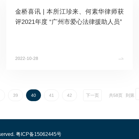
金桥喜讯 | 本所江珍来、何素华律师获
评2021年度 “广州市爱心法律援助人员”
2022-10-28
39
40
41
42
下一页
共58页
到第
erved.
粤ICP备15062445号