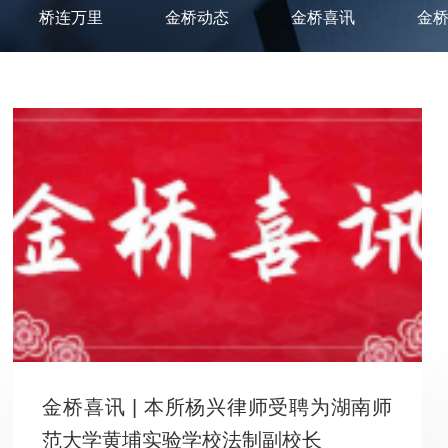
桥连万里
金桥动态
金桥喜讯
金
金桥喜讯 | 本所杨兴律师受聘为湖南师
范大学黄埔实验学校法制副校长