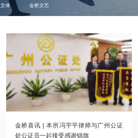
桥文体
金桥文艺
金桥喜讯 | 本所冯宇平律师与广州公证
处公证员一起接受感谢锦旗