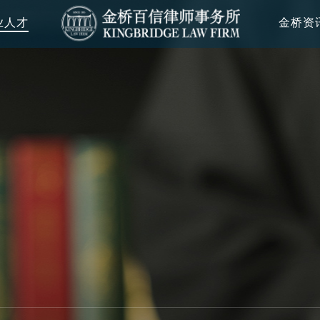
业人才
金桥资