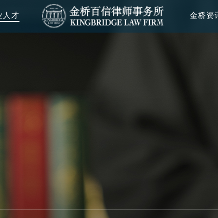
业人才
金桥资