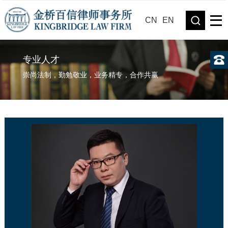
CN
EN
专业人才
崇尚法制，勤勉敬业，业务精专，合作共赢