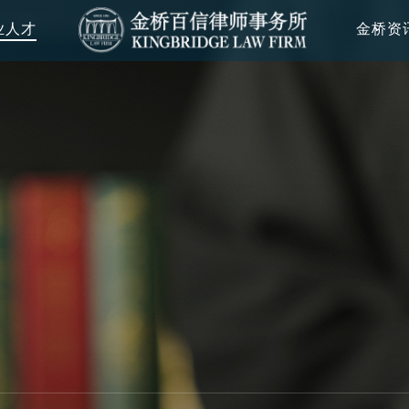
业人才
金桥资