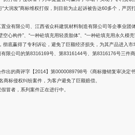
进行“大润发”商标维权打假，到目前为止起诉被告达60多个，严
工置业有限公司、江西省众科建筑材料制造有限公司等企事业团体
壁空心构件”、“一种砼填充用轻质胎体”、“一种砼填充用永久模壳
效，彻底赢得了专利诉讼，避免了巨额经济损失，为其产品进入市
公司的第8316169号、第8316144号、第8316176
出的商评字【2014】第0000089798号《商标撤销复审决定
等著名商标侵权纠纷案件，为客户避免了巨额赔偿。
权假冒者，系列案件正在进行中。