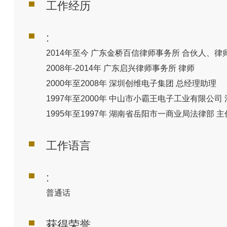
工作经历
:
2014
年至今
广东金桥百信律师事务所
合伙人、律
2008
年
-2014
年
广东启兴律师事务所
律师
2000
年至
2008
年
深圳创维电子集团
总经理助理
1997
年至
2000
年
中山市小霸王电子工业有限公司
1995
年至
1997
年
湖南省岳阳市一商业局法律部
主
工作语言
:
普通话
获得荣誉