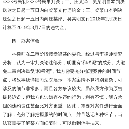
××××号民初××××号民事判决；二、庄某泽、吴某明自本判决
送达之日起十五日内向梁某支付违约金；三、梁某自本判决
送达之日起十五日内向庄某泽、吴某明支付2018年2月26日
计算至2019年8月7日的违约金。
四 办案体会
林律师在二审阶段接受梁某的委托。经过与李律师研究
分析，认为一审判决论述部分，明显有“和稀泥”的成分。为避
免二审判决重复“和稀泥”，我方需要充分梳理案件的时间节
点，将故事线详细向法院展示。本案案情不算特别复杂，可
涉及的细节非常多，而且各方争议较大。虽然我方作为原告
提起诉讼，但我方也涉嫌存在违约行为，稍有不慎，我方承
担的违约责任甚至比对方更重。因此，需要对案件进行全面
了解，充分了解把握履约的时间点，并且熟记各种细节，当
法官需要了解某方面细节时，可以做到信手拈来。