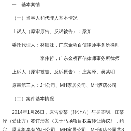
一 基本案情
（一）当事人和代理人基本情况
上诉人（原审原告、反诉被告）：梁某
委托代理人：林细妹，广东金桥百信律师事务所律师
李伟哲，广东金桥百信律师事务所律师
上诉人（原审被告、反诉原告）：庄某泽、吴某明
原审第三人：JH公司、MH家居公司、MH酒店公司
（二）案件基本情况
2014年1月26日，原告梁某（转让方）与吴某明、庄某
泽（受让方）签订涉案《关于马场项目权益转让协议》，约
定，梁某将享有的JH公司、MH家居公司、MH酒店公司共3