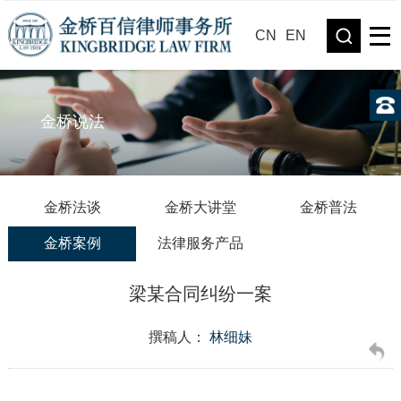
CN
EN
金桥说法
金桥法谈
金桥大讲堂
金桥普法
金桥案例
法律服务产品
梁某合同纠纷一案
撰稿人：
林细妹