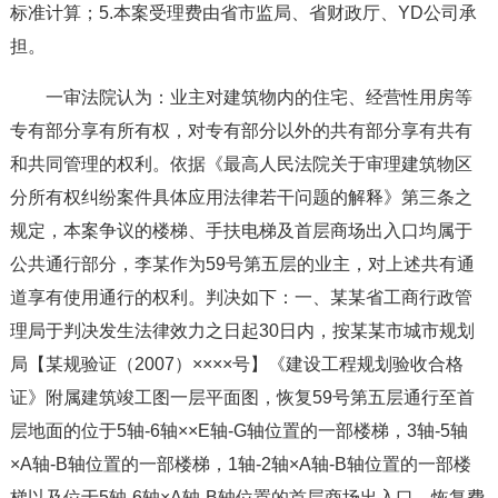
标准计算；5.本案受理费由省市监局、省财政厅、YD公司承
担。
一审法院认为：业主对建筑物内的住宅、经营性用房等
专有部分享有所有权，对专有部分以外的共有部分享有共有
和共同管理的权利。依据《最高人民法院关于审理建筑物区
分所有权纠纷案件具体应用法律若干问题的解释》第三条之
规定，本案争议的楼梯、手扶电梯及首层商场出入口均属于
公共通行部分，李某作为59号第五层的业主，对上述共有通
道享有使用通行的权利。判决如下：一、某某省工商行政管
理局于判决发生法律效力之日起30日内，按某某市城市规划
局【某规验证（2007）××××号】《建设工程规划验收合格
证》附属建筑竣工图一层平面图，恢复59号第五层通行至首
层地面的位于5轴-6轴××E轴-G轴位置的一部楼梯，3轴-5轴
×A轴-B轴位置的一部楼梯，1轴-2轴×A轴-B轴位置的一部楼
梯以及位于5轴-6轴×A轴-B轴位置的首层商场出入口，恢复费