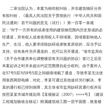
二审法院认为，本案为相邻权纠纷，并非建筑物区分所
有权纠纷，《最高人民法院关于贯彻执行〈中华人民共和国
民法通则〉若干问题的意见（试行）》第一百零一条规
定：“对于一方所有的或者使用的建筑物范围内历史形成的必
经通道，所有权人或者使用权人不得堵塞。因堵塞影响他人
生产、生活，他人要求排除妨碍或者恢复原状的，应当予以
支持。但有条件另开通道的，也可以另开通道。”省市监局在
《关于合作建房单位调整楼层有关问题的协议》签订之后至
本案起诉之时并未超出约定范围擅自处分权利。由于案外人
在57号5层与59号5层之间砌墙堵截了通道，导致李某无法使
用靠西两部电梯，对此，李某可通过其他途径另行解决。李
某的通行权已得到保障，其主张省市监局妨碍其通行权并应
按照某某市城市规划局【某规验证（2007）××××号】《建设
工程规划验收合格证》附属建筑竣工图一层平面图，恢复楼