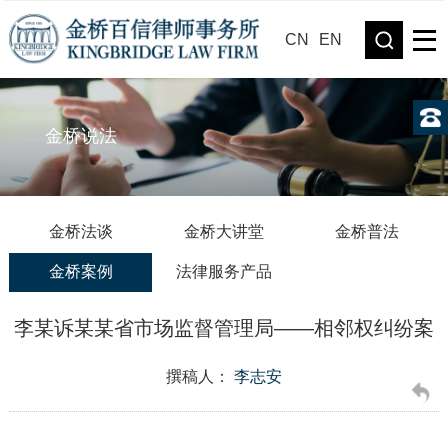
CN
EN
金桥说法
金桥法谈
金桥大讲堂
金桥普法
金桥案例
法律服务产品
李某诉某某省市场监督管理局——相邻权纠纷案
撰稿人：
李志安