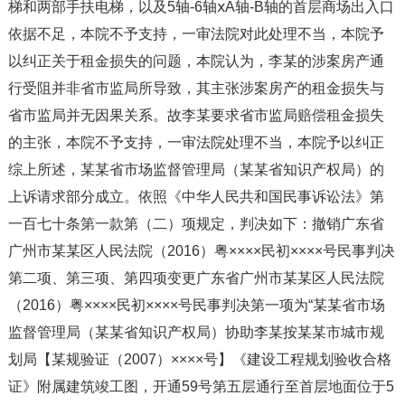
梯和两部手扶电梯，以及5轴-6轴ⅹA轴-B轴的首层商场出入口
依据不足，本院不予支持，一审法院对此处理不当，本院予
以纠正关于租金损失的问题，本院认为，李某的涉案房产通
行受阻并非省市监局所导致，其主张涉案房产的租金损失与
省市监局并无因果关系。故李某要求省市监局赔偿租金损失
的主张，本院不予支持，一审法院处理不当，本院予以纠正
综上所述，某某省市场监督管理局（某某省知识产权局）的
上诉请求部分成立。依照《中华人民共和国民事诉讼法》第
一百七十条第一款第（二）项规定，判决如下：撤销广东省
广州市某某区人民法院（2016）粤××××民初××××号民事判决
第二项、第三项、第四项变更广东省广州市某某区人民法院
（2016）粤××××民初××××号民事判决第一项为“某某省市场
监督管理局（某某省知识产权局）协助李某按某某市城市规
划局【某规验证（2007）××××号】《建设工程规划验收合格
证》附属建筑竣工图，开通59号第五层通行至首层地面位于5