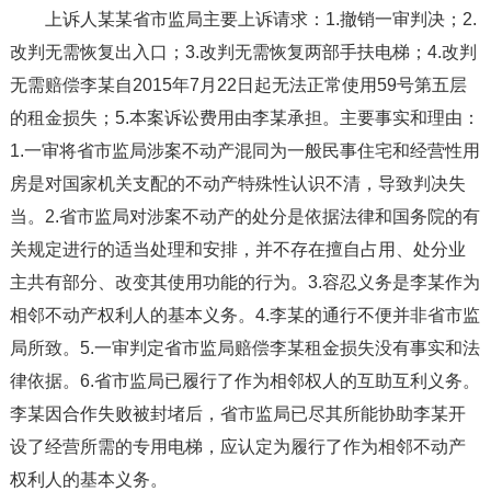
上诉人某某省市监局主要上诉请求：1.撤销一审判决；2.
改判无需恢复出入口；3.改判无需恢复两部手扶电梯；4.改判
无需赔偿李某自2015年7月22日起无法正常使用59号第五层
的租金损失；5.本案诉讼费用由李某承担。主要事实和理由：
1.一审将省市监局涉案不动产混同为一般民事住宅和经营性用
房是对国家机关支配的不动产特殊性认识不清，导致判决失
当。2.省市监局对涉案不动产的处分是依据法律和国务院的有
关规定进行的适当处理和安排，并不存在擅自占用、处分业
主共有部分、改变其使用功能的行为。3.容忍义务是李某作为
相邻不动产权利人的基本义务。4.李某的通行不便并非省市监
局所致。5.一审判定省市监局赔偿李某租金损失没有事实和法
律依据。6.省市监局已履行了作为相邻权人的互助互利义务。
李某因合作失败被封堵后，省市监局已尽其所能协助李某开
设了经营所需的专用电梯，应认定为履行了作为相邻不动产
权利人的基本义务。