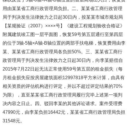
用由某某省工商行政管理局负担。二、某某省工商行政管理
局于判决发生法律效力之日起30日内，按某某市城市规划局
【某规验证（2007）××××号】《建设工程规划验收合格证》
附属建筑竣工图一层平面图，恢复59号第五层通行至第四层
的位于3轴-5轴×A轴-B轴位置的两部手扶电梯，恢复费用由李
某、某某省工商行政管理局各负担50%。三、某某省工商行
政管理局于判决发生法律效力之日起30日内，向李某赔偿自
2015年7月22日起无法正常使用59号第五层的租金损失（每
月租金损失应按房屋建筑面积12997818平方米计算，由具有
相关资质的评估机构进行评定，并以不超过评定结果的70%
为限），直至某某省工商行政管理局履行完毕上述第一项判
决内容之日止。四、驳回李某的其他诉讼请求。案件受理费
47990元，由李某负担16442元，某某省工商行政管理局负担
31548元。