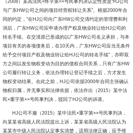
（2008）某高法民×终字第××号民事判决认定性质是“HJ公司
与广东HW公司之间的项目经营权转让关系”。根据2000年合
同的约定，“在HJ公司向广东HW公司交清约定的管理费和利
润后，广东HW公司应申请办理产权及物业转让给HJ公司的
转名手续。在交清原已形成的以广东HW公司名义承担，与本
项目有关的各项债务后，在10天内，广东HW公司应当无条件
给予交付项目产权及物业转让给HJ公司的转名手续”，亦即双
方之间以发生物权变动为目的的债权合同关系，只有广东HW
公司履行转让义务，依法办理转让登记手续之后，方才发生
物权变动结果。在此之前，HJ公司依据2000年合同主张确认
物权归属，并无事实和法律依据，依法作出（2015）某中法
民×重字第××号民事判决，驳回了HJ公司的诉请。
HJ公司不服（2015）某中法民×重字第××号民事判决，
向某某省高级人民法院提出上诉，某某省高级人民法院认为
某某市中级人民法院认定事实清楚，适用法律正确，应予维