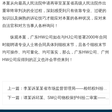
本案从向最高人民法院申请再审至某某省高级人民法院作出
重审终审判决的全过程，深刻感受到只有依靠专业、过硬的
知识以及娴熟的诉讼技巧才能应对本案的各种状况，应对来
自法官和对方当事人各种询问！
纵观本案，广东HW公司如在与HJ公司签署2000年合同
时能聘请专业人士将合同具体到细枝末节，且各个细枝末节
均可操作、均可量化、均可落实，那么，广东HW公司、广州
HW公司应得到的正义也许会早些来到！
上一篇：李某诉某某省市场监督管理局——相邻权纠纷案
下一篇：谭某诉邱某、SM公司物权保护纠纷二审案——辨析“买卖不破租赁”之例外情形