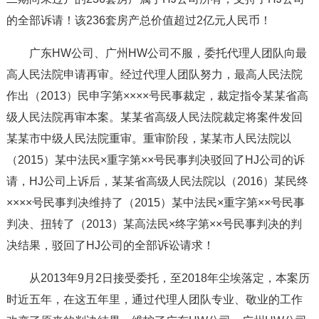
的全部诉请！该236套房产总价值超过2亿元人民币！
广东HW公司、广州HW公司不服，委托代理人团队向最
高人民法院申请再审。经过代理人团队努力，最高人民法院
作出（2013）民申字第××××号民事裁定，裁定指令某某省高
级人民法院再审本案。某某省高级人民法院裁定将案件发回
某某市中级人民法院重审。重审阶段，某某市人民法院以
（2015）某中法民×重字第××号民事判决驳回了HJ公司的诉
请，HJ公司上诉后，某某省高级人民法院以（2016）某民终
××××号民事判决维持了（2015）某中法民×重字第××号民事
判决、扭转了（2013）某高法民×终字第××号民事判决的判
决结果，驳回了HJ公司的全部诉讼请求！
从2013年9月2日接受委托，至2018年尘埃落定，本案历
时近五年，在这五年里，通过代理人团队专业、敬业的工作