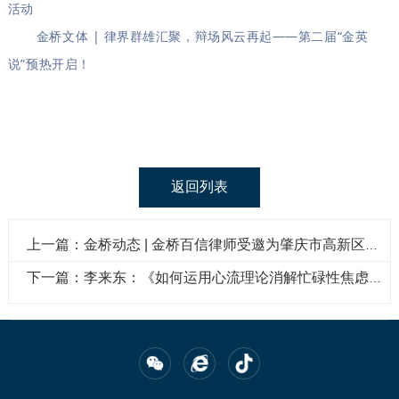
活动
金桥文体 | 律界群雄汇聚，辩场风云再起——第二届“金英
说”预热开启！
返回列表
上一篇：金桥动态 | 金桥百信律师受邀为肇庆市高新区建投公司、肇庆高新区控股公司开展投融资业务合规培训
下一篇：李来东：《如何运用心流理论消解忙碌性焦虑，构建内心秩序》